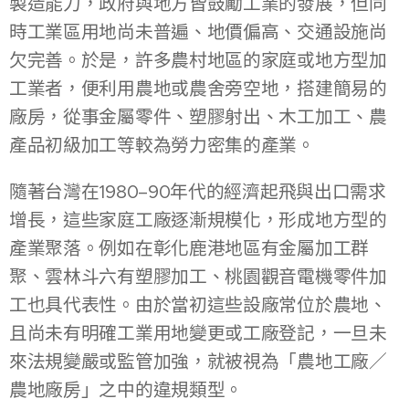
製造能力，政府與地方皆鼓勵工業的發展，但同
時工業區用地尚未普遍、地價偏高、交通設施尚
欠完善。於是，許多農村地區的家庭或地方型加
工業者，便利用農地或農舍旁空地，搭建簡易的
廠房，從事金屬零件、塑膠射出、木工加工、農
產品初級加工等較為勞力密集的產業。
隨著台灣在1980–90年代的經濟起飛與出口需求
增長，這些家庭工廠逐漸規模化，形成地方型的
產業聚落。例如在彰化鹿港地區有金屬加工群
聚、雲林斗六有塑膠加工、桃園觀音電機零件加
工也具代表性。由於當初這些設廠常位於農地、
且尚未有明確工業用地變更或工廠登記，一旦未
來法規變嚴或監管加強，就被視為「農地工廠／
農地廠房」之中的違規類型。