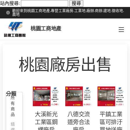
站內搜尋:
歡迎來到桃園工商地產,專營工業廠房.工業地.廠辦.商辦.建地.徵收地.
農地
桃園工商地產
桃園廠房出售
分類
所
有
商
大溪新光
八德交流
平鎮工業
品
工業區鋼
道旁合法
區可排汙
精
選