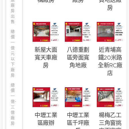
構廠房
廠房
買地送廠
廠
房
房
出
售
總
價
一
億
新屋大面
八德重劃
近青埔高
元
寬天車廠
區旁面寬
鐵20米路
以
下
房
角地廠
全新RC廠
廠
店
房
總
價
一
億-
三
億
中壢工業
中壢工業
楊梅乙工
廠
區廠辦
區千坪廠
三角窗挑
房