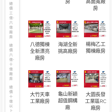
房
高面寬廠
總
房
價
三
億-
六
億
廠
房
楊梅乙工
八德獨棟
海湖全新
總
價
獨棟廠房
全新漂亮
挑高廠房
六
廠房
億-
十
億
廠
房
總
價
龜山新穎
大竹天車
大園長發
十
超值鋼構
工業廠房
工業區RC
億
以
廠
廠房
上