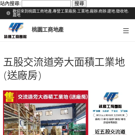
站內搜尋:
歡迎來到桃園工商地產,專營工業廠房.工業地.廠辦.商辦.建地.徵收地.
農地
桃園工商地產
五股交流道旁大面積工業地
(送廠房)