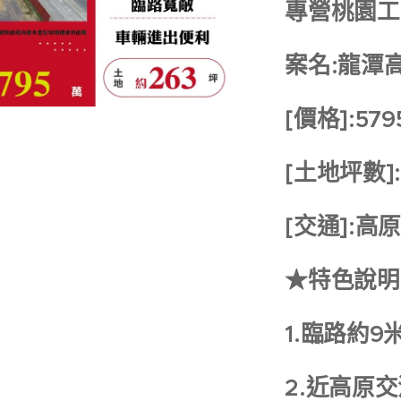
專營桃園工
案名:龍潭
[價格]:57
[土地坪數]
[交通]:高
★特色說明
1.臨路約9
2.近高原