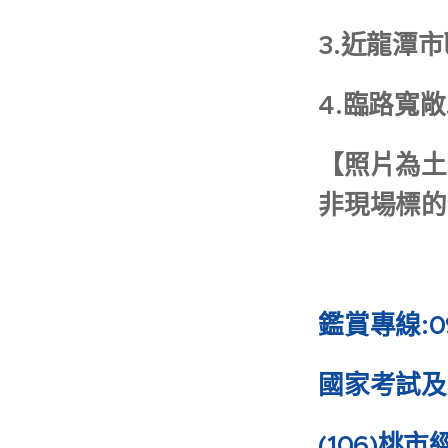
3.近龍潭
4.臨路寬
【照片為土
非現場標的
鑑賞專線:09
國家考試及
(106)
桃市經