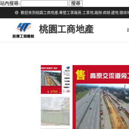
站內搜尋:
歡迎來到桃園工商地產,專營工業廠房.工業地.廠辦.商辦.建地.徵收
桃園工商地產