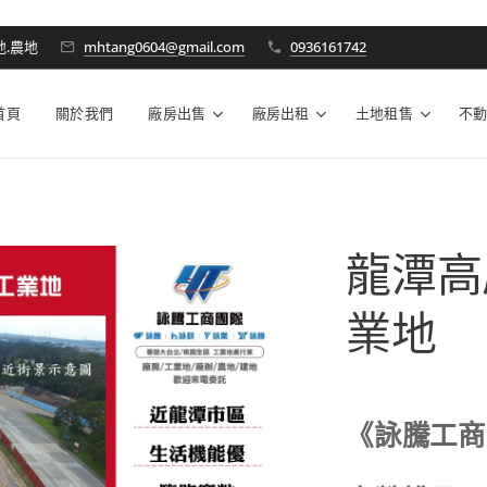
地.農地
mhtang0604@gmail.com
0936161742
首頁
關於我們
廠房出售
廠房出租
土地租售
不
龍潭高
業地
《詠騰工商