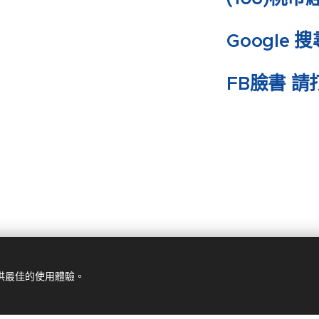
Google
搜
FB
臉書 請
提供最佳的使用體驗。
© 2024 桃園工商地產。 桃園市桃園區正光二街139號
由
Webnode
提供技術支援
Cookies