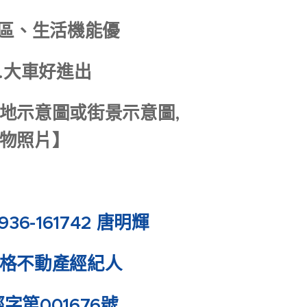
市區、生活機能優
敞.大車好進出
地示意圖或街景示意圖,
物照片】
36-161742 唐明輝
格不動產經紀人
字第001676號