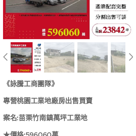
《詠騰工商團隊》
專營桃園工業地廠房出售買賣
案名:苗栗竹南鎮萬坪工業地
★價格:596060萬