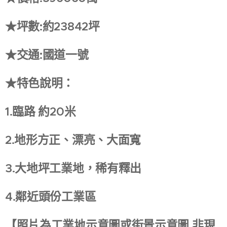
★坪數:約23842坪
★交通:國道一號
★特色說明：
1.臨路 約20米
2.地形方正、漂亮、大面寬
3.大地坪工業地，稀有釋出
4.鄰近頭份工業區
【照片為工業地示意圖或街景示意圖,非現