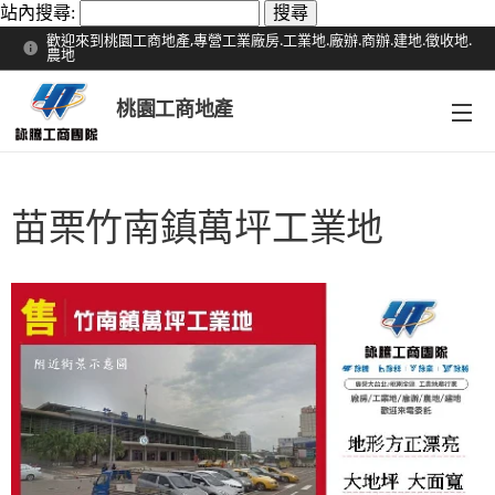
站內搜尋:
歡迎來到桃園工商地產,專營工業廠房.工業地.廠辦.商辦.建地.徵收地.
農地
桃園工商地產
苗栗竹南鎮萬坪工業地