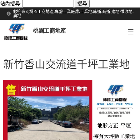
站內搜尋:
歡迎來到桃園工商地產,專營工業廠房.工業地.廠辦.商辦.建地.徵收地.
農地
桃園工商地產
新竹香山交流道千坪工業地