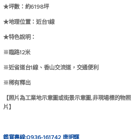
★坪數：約6198坪
★地理位置：近台1線
★特色說明：
※臨路12米
※近省道台1線、香山交流道，交通便利
※稀有釋出
【照片為工業地示意圖或街景示意圖,非現場標的物照
片】
鑑賞專線:0936-161742 唐明輝