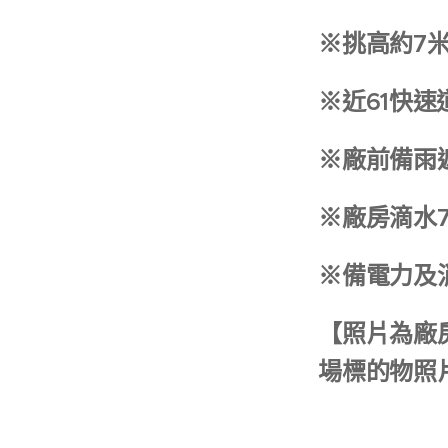
※挑高約7
※近61快速
※廠前備雨
※廠房滴水7
※備電力及
【照片為廠
場標的物照