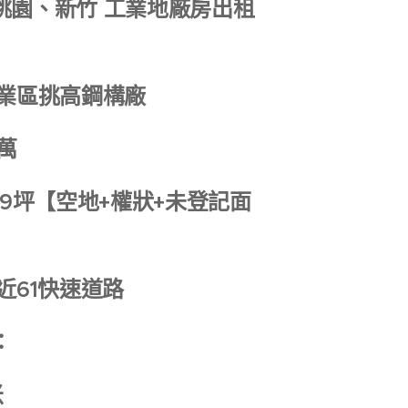
桃園、新竹 工業地廠房出租
工業區挑高鋼構廠
5萬
99坪【空地+權狀+未登記面
近61快速道路
：
米