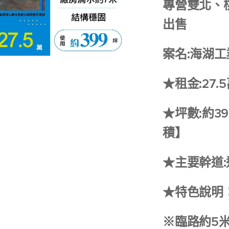
專營雙北、
出售
案名:海湖
★租金:27.
★坪數:約3
積】
★主要幹道:
★特色說明
※臨路約5