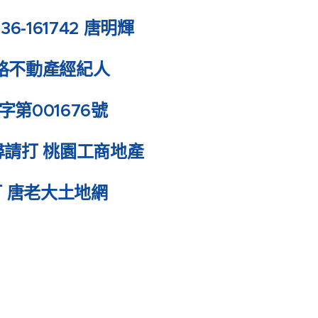
6-161742 唐明輝
格不動產經紀人
經字第001676號
搜尋請打 桃園工商地產
打 唐老大土地網