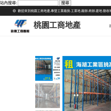
站內搜尋:
歡迎來到桃園工商地產,專營工業廠房.工業地.廠辦.商辦.建地.徵收
桃園工商地產