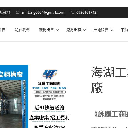
地.農地
mhtang0604@gmail.com
0936161742
首頁
關於我們
廠房出售
廠房出租
土地租售
不
海湖工
廠
《詠騰工商