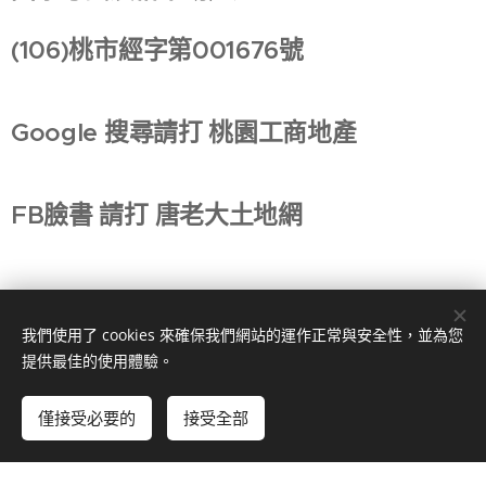
(106)桃市經字第001676號
Google 搜尋請打 桃園工商地產
FB臉書 請打 唐老大土地網
我們使用了 cookies 來確保我們網站的運作正常與安全性，並為您
提供最佳的使用體驗。
僅接受必要的
接受全部
© 2024 桃園工商地產。 桃園市桃園區正光二街139號
由
Webnode
提供技術支援
Cookies