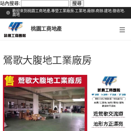
站內搜尋:
歡迎來到桃園工商地產,專營工業廠房.工業地.廠辦.商辦.建地.徵收地.
農地
桃園工商地產
鶯歌大腹地工業廠房