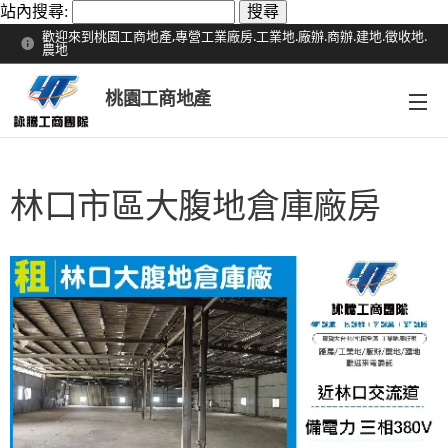
站內搜尋:
歡迎來到桃園工商地產,專營工業廠房.工業地.廠辦.商辦.建地.徵收地.
農地
桃園工商地產
林口市區大腹地倉庫廠房