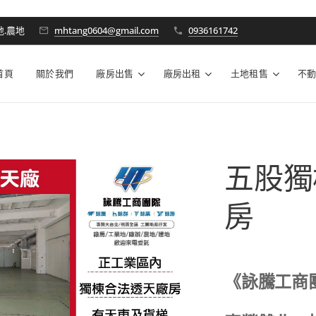
地.農地
mhtang0604@gmail.com
0936161742
首頁
關於我們
廠房出售
廠房出租
土地租售
不
五股獨
房
《詠騰工商