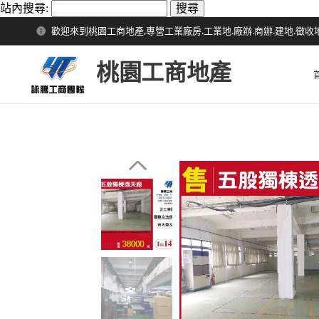
站內搜尋:
歡迎來到桃園工商地產,專營工業廠房.工業地.廠辦.商辦.建地.徵收
桃園工商地產