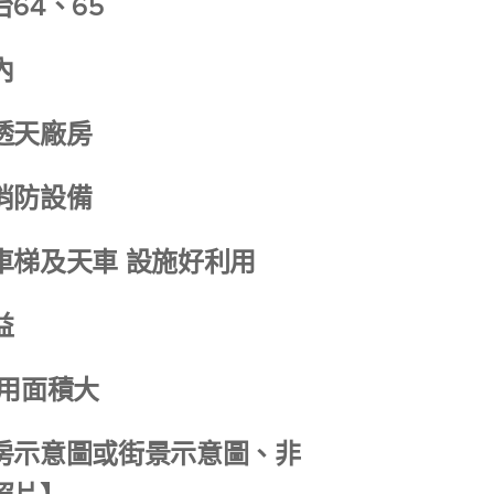
64、65
內
透天廠房
消防設備
車梯及天車 設施好利用
益
使用面積大
房示意圖或街景示意圖、非