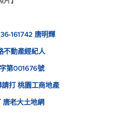
照片】
6-161742 唐明輝
格不動產經紀人
經字第001676號
搜尋請打 桃園工商地產
打 唐老大土地網