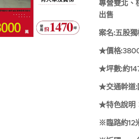
專營雙北、
出售
案名:五股
★價格:380
★坪數:約1
★交通幹道
★特色說明
※臨路約12