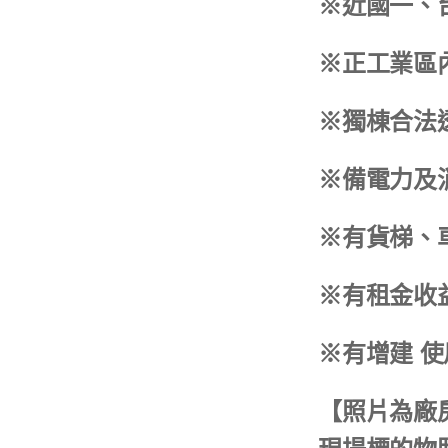
※近國一、台
※正工業區
※獨棟合法
※備電力及
※有貨梯、
※有租金收
※有增建 
【照片為廠