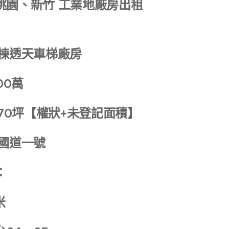
桃園、新竹 工業地廠房出租
獨棟透天車梯廠房
00萬
470坪【權狀+未登記面積】
:國道一號
：
米