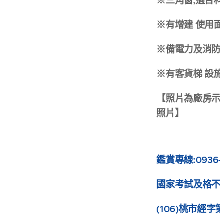
※三角窗,適合
※有增建 使用
※備電力及消
※有客貨梯 設
【照片為廠房
照片】
鑑賞專線:0936-
國家考試及格
(106)桃市經字