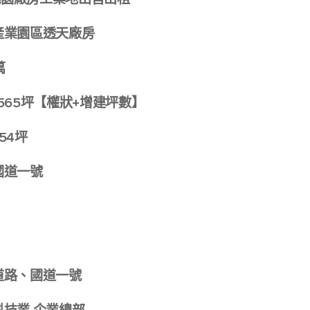
產業園區透天廠房
萬
565坪【權狀+增建坪數】
54坪
國道一號
道路、國道一號