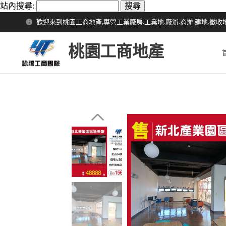
站內搜尋:
歡迎來到桃園工商地產,專營工業廠房.工業地.廠辦.商辦.建地.徵收
桃園工商地產