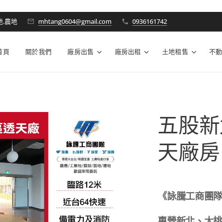
地.農地
mhtang0604@gmail.com
0936161742
首頁
關於我們
廠房出售
廠房出租
土地租售
不
五股新
天廠房
《詠騰工商團
專營新北、大