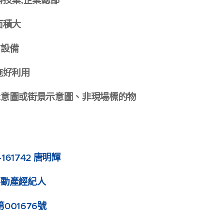
科技業,企業總部
面積大
防設備
施好利用
示意圖或街景示意圖、非現場標的物
161742 唐明輝
不動產經紀人
第001676號