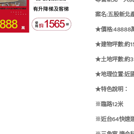
案名:五股新北
★價格:48888
★建物坪數:約1
★土地坪數:約3
★地理位置:近
★特色說明：
※臨路12米
※近台64快速