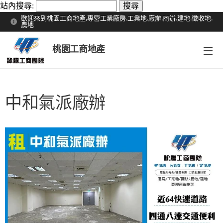
站內搜尋:
歡迎來到桃園工商地產,專營工業廠房.工業地.廠辦.商辦.建地.徵收地.
農地
桃園工商地產
中和氣派廠辦