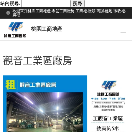
站內搜尋:
歡迎來到桃園工商地產,專營工業廠房.工業地.廠辦.商辦.建地.徵收地.
農地
桃園工商地產
觀音工業區廠房