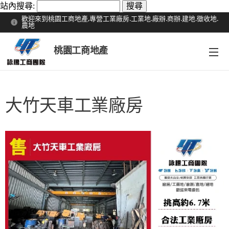
站內搜尋:
歡迎來到桃園工商地產,專營工業廠房.工業地.廠辦.商辦.建地.徵收地.
農地
桃園工商地產
大竹天車工業廠房