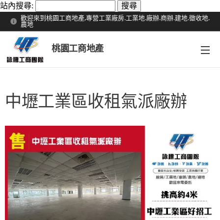
站內搜尋:
歡迎來到桃園工商地產,專營工業廠房.工業地.廠辦.商辦.建地.徵收地.
農地
桃園工商地產
中壢工業區收租氣派廠辦