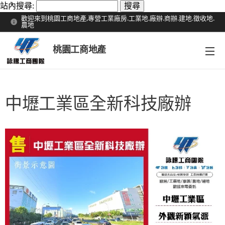
站內搜尋:
歡迎來到桃園工商地產,專營工業廠房.工業地.廠辦.商辦.建地.徵收地.
農地
桃園工商地產
中壢工業區全新科技廠辦