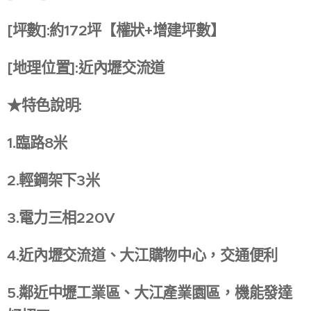
[坪數]:約172坪【權狀+增建坪數】
[地理位置]:近內壢交流道
★特色說明:
1.臨路8米
2.輕鋼架下3米
3.電力三相220V
4.近內壢交流道、大江購物中心，交通便利
5.鄰近中壢工業區、大江產業園區，機能發達