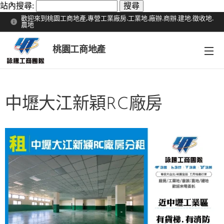
站內搜尋:
歡迎來到桃園工商地產,專營工業廠房.工業地.廠辦.商辦.建地.徵收地.
農地
桃園工商地產
中壢大江新穎RC廠房