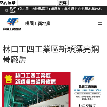
站內搜尋:
歡迎來到桃園工商地產,專營工業廠房.工業地.廠辦.商辦.建地.徵收地.
農地
桃園工商地產
林口工四工業區新穎漂亮鋼
骨廠房