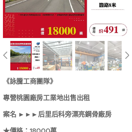
《詠騰工商團隊》
專營桃園廠房工業地出售出租
案名 ►►►后里后科旁漂亮鋼骨廠房
★價格：18000萬