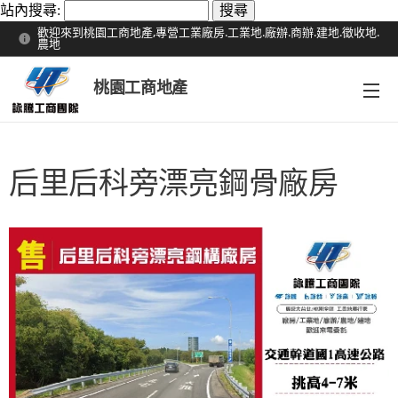
站內搜尋:
歡迎來到桃園工商地產,專營工業廠房.工業地.廠辦.商辦.建地.徵收地.
農地
桃園工商地產
后里后科旁漂亮鋼骨廠房