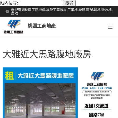
站內搜尋:
歡迎來到桃園工商地產,專營工業廠房.工業地.廠辦.商辦.建地.徵收地.
農地
桃園工商地產
大雅近大馬路腹地廠房