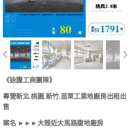
《詠騰工商團隊》
專營新北.桃園.新竹.苗栗工業地廠房出租出
售
案名 ►►►大雅近大馬路腹地廠房