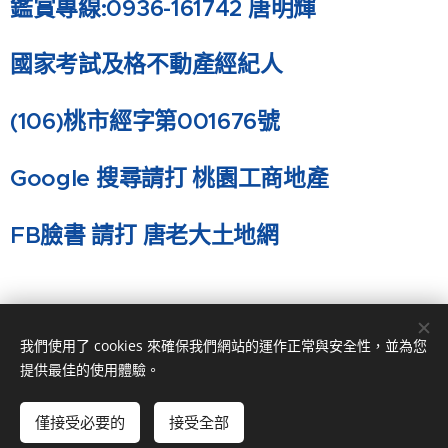
鑑賞專線:0936-161742 唐明輝
國家考試及格不動產經紀人
(106)
桃市經字第001676號
Google
搜尋請打 桃園工商地產
FB
臉書 請打 唐老大土地網
我們使用了 cookies 來確保我們網站的運作正常與安全性，並為您
提供最佳的使用體驗。
僅接受必要的
接受全部
© 2024 桃園工商地產。 桃園市桃園區正光二街139號