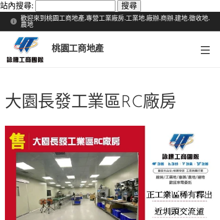
站內搜尋:
歡迎來到桃園工商地產,專營工業廠房.工業地.廠辦.商辦.建地.徵收地.
農地
桃園工商地產
大園長發工業區RC廠房