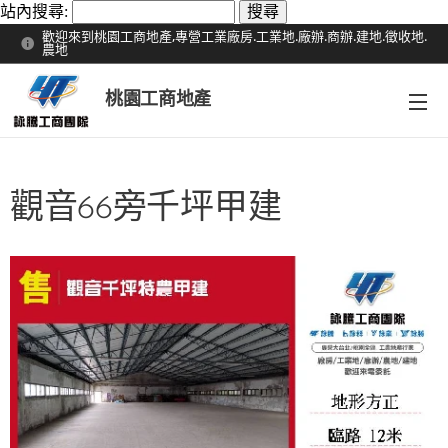
站內搜尋:
歡迎來到桃園工商地產,專營工業廠房.工業地.廠辦.商辦.建地.徵收地.
農地
桃園工商地產
觀音66旁千坪甲建