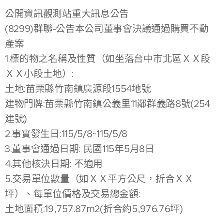
公開資訊觀測站重大訊息公告
(8299)群聯-公告本公司董事會決議通過購買不動
產案
1.標的物之名稱及性質（如坐落台中市北區ＸＸ段
ＸＸ小段土地）:
土地:苗栗縣竹南鎮廣源段1554地號
建物門牌:苗栗縣竹南鎮公義里11鄰群義路8號(254
建號)
2.事實發生日:115/5/8~115/5/8
3.董事會通過日期: 民國115年5月8日
4.其他核決日期: 不適用
5.交易單位數量（如ＸＸ平方公尺，折合ＸＸ
坪）、每單位價格及交易總金額:
土地面積:19,757.87m2(折合約5,976.76坪)