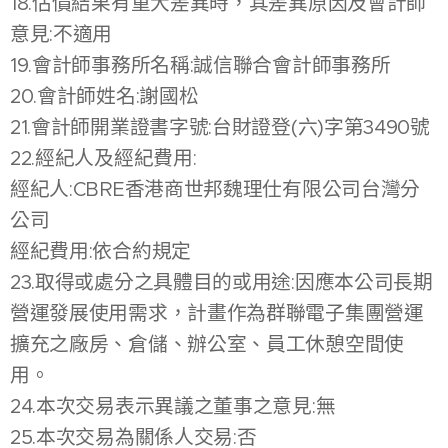
18.估價結果有重大差異時，其差異原因及會計師
意見:不適用
19.會計師事務所名稱:誠信聯合會計師事務所
20.會計師姓名:謝國松
21.會計師開業證書字號:台財證登(六)字第3490號
22.經紀人及經紀費用:
經紀人:CBRE香港商世邦魏理仕有限公司台灣分
公司
經紀費用:依合約規定
23.取得或處分之具體目的或用途:因應本公司長期
營運發展使用需求，計畫作為群聯電子集團營運
擴充之廠房、倉儲、辦公室、員工休憩空間使
用。
24.本次交易表示異議之董事之意見:無
25.本次交易為關係人交易:否