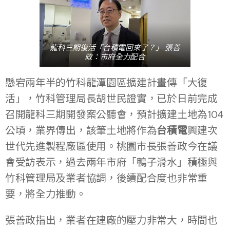
龍科三期復活「台積電回來了？」 張善
政：市府全力配合
懸宕兩年半的竹科龍潭園區擴建計畫傳「大復
活」，竹科管理局長胡世民證實，已於日前完成
召開龍科三期開發案公聽會，預計擴建土地為104
公頃，業界傳出，該筆土地將作為
台積電
興建次
世代先進製程廠區使用。桃園市長張善政今在議
會受訪表示，過去兩年市府「鴨子滑水」積極與
竹科管理局及業者協調，後續配合度也非常重
要，將全力推動。
張善政指出，業者在建廠的壓力非常大，時間也