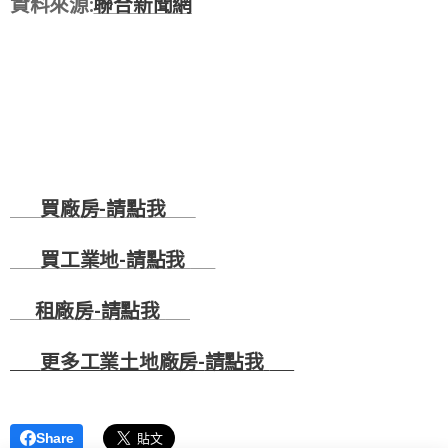
資料來源:
聯合新聞網
🏭
買廠房-
請點我
🏭
🚚
買工業地-
請點我
🚚
☎
租廠房-
請點我
☎
💻
更多工業土地廠房-
請點我
💻
Share