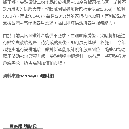
據了解，尖點鑽針二廠地點位於桃園PCB產業聚落核心區，尤其不
乏AI用板的供應大廠，整體桃園周邊鄰近包括金像電(2368)、欣興
(3037)、南電(8046)、華通(2313)等多家指標PCB廠，有利於就近
支援台灣AI高端板客戶需求，強化即時供應與客戶服務能力。
由於目前高階AI鑽針產能供不應求，在購置廠房後，尖點將加速進
行點交與後續規畫，待完成點交後，即可展開基礎工程施工，今年
起逐步進行設備進駐，鑽針新產能預計明年放量到位。隨著AI高端
應用帶動PCB製程升級，尖點透過中壢鑽針二廠布局，將更貼近客
戶端需求，搶占高附加價值市場。
資料來源:
MoneyDJ理財網
🏭
買廠房-
請點我
🏭