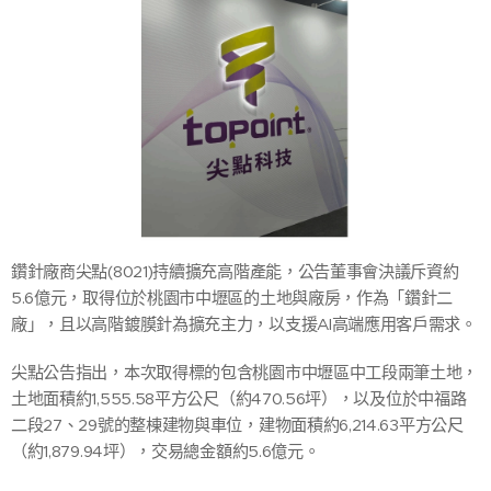
鑽針廠商尖點(8021)持續擴充高階產能，公告董事會決議斥資約
5.6億元，取得位於桃園市中壢區的土地與廠房，作為「鑽針二
廠」，且以高階鍍膜針為擴充主力，以支援AI高端應用客戶需求。
尖點公告指出，本次取得標的包含桃園市中壢區中工段兩筆土地，
土地面積約1,555.58平方公尺（約470.56坪），以及位於中福路
二段27、29號的整棟建物與車位，建物面積約6,214.63平方公尺
（約1,879.94坪），交易總金額約5.6億元。