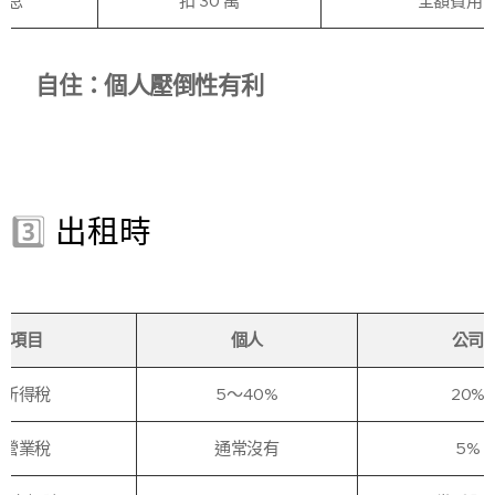
利息
扣 30 萬
全額費用
自住：個人壓倒性有利
👉
3️⃣
出租時
項目
個人
公司
所得稅
5～40%
20%
營業稅
通常沒有
5%