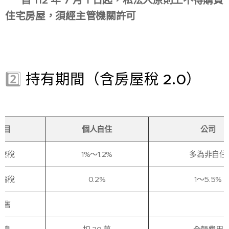
👉
自 112 年 7 月 1 日起，私法人原則上不得購買
住宅房屋，須經主管機關許可
2️⃣
持有期間（含房屋稅 2.0）
項目
個人自住
公司
屋稅
1%～1.2%
多為非自住
價稅
0.2%
1～5.5%
折舊
❌
✅