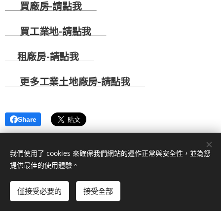
🏭
買廠房-
請點我
🏭
🚚
買工業地-
請點我
🚚
☎
租廠房-
請點我
☎
💻
更多工業土地廠房-
請點我
💻
Share
我們使用了 cookies 來確保我們網站的運作正常與安全性，並為您
提供最佳的使用體驗。
僅接受必要的
接受全部
© 2024 桃園工商地產。 桃園市桃園區正光二街139號
由
Webnode
提供技術支援
Cookies