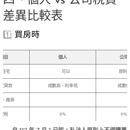
四、個人 vs 公司稅負
差異比較表
1️⃣
買房時
項目
個人
公司
買住宅
✅ 可以
❌ 原則
宅貸款
成數高、利率低
成數
辦、廠房
✅
✅
契稅
6%
6%