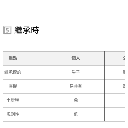
5️⃣
繼承時
重點
個人
公
繼承標的
房子
股
產權
易共有
單
土增稅
免
規劃性
低