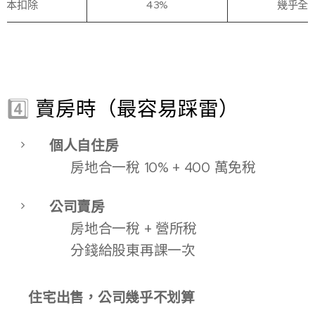
成本扣除
43%
幾乎全
4️⃣
賣房時（最容易踩雷）
個人自住房
👉 房地合一稅 10% + 400 萬免稅
公司賣房
👉 房地合一稅 + 營所稅
👉 分錢給股東再課一次
📌
住宅出售，公司幾乎不划算