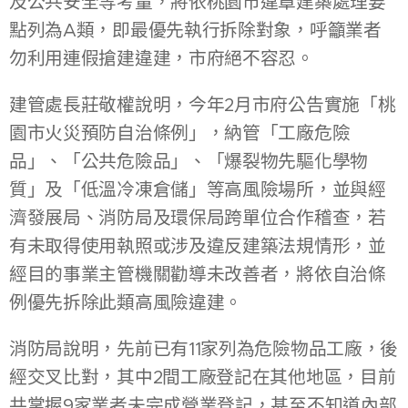
及公共安全等考量，將依桃園市違章建築處理要
點列為A類，即最優先執行拆除對象，呼籲業者
勿利用連假搶建違建，市府絕不容忍。
建管處長莊敬權說明，今年2月市府公告實施「桃
園市火災預防自治條例」，納管「工廠危險
品」、「公共危險品」、「爆裂物先驅化學物
質」及「低溫冷凍倉儲」等高風險場所，並與經
濟發展局、消防局及環保局跨單位合作稽查，若
有未取得使用執照或涉及違反建築法規情形，並
經目的事業主管機關勸導未改善者，將依自治條
例優先拆除此類高風險違建。
消防局說明，先前已有11家列為危險物品工廠，後
經交叉比對，其中2間工廠登記在其他地區，目前
共掌握9家業者未完成營業登記，甚至不知道內部