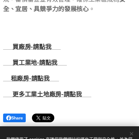
全、宜居、具競爭
力的發展核心
。
🏭
買廠房-
請點我
🏭
🚚
買工業地-
請點我
🚚
☎
租廠房-
請點我
☎
💻
更多工業土地廠房-
請點我
💻
Share