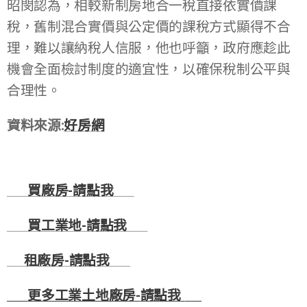
昭閔認為，相較新制房地合一稅直接依實價課
稅，舊制混合實價與公定價的課稅方式顯得不合
理，難以讓納稅人信服，他也呼籲，政府應趁此
機會全面檢討制度的適宜性，以確保稅制公平與
合理性。
資料來源:
好房網
🏭
買廠房-
請點我
🏭
🚚
買工業地-
請點我
🚚
☎
租廠房-
請點我
☎
💻
更多工業土地廠房-
請點我
💻