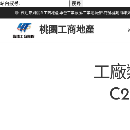
站內搜尋:
歡迎來到桃園工商地產,專營工業廠房.工業地.廠辦.商辦.建地.徵收
桃園工商地產
工廠
C