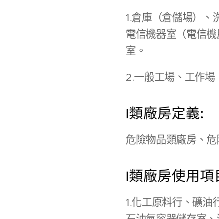
1.倉庫（倉儲場）
電信機器室（電信機
室。
2.一般工場、工作
I類廠房定義:
危險物品類廠房、危
I類廠房使用項
1.化工原料行、礦
石油氣容器儲存室、