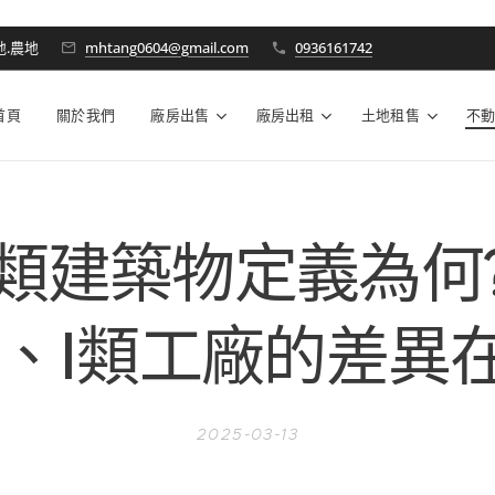
地.農地
mhtang0604@gmail.com
0936161742
首頁
關於我們
廠房出售
廠房出租
土地租售
不
類建築物定義為何?
2、I類工廠的差異
2025-03-13