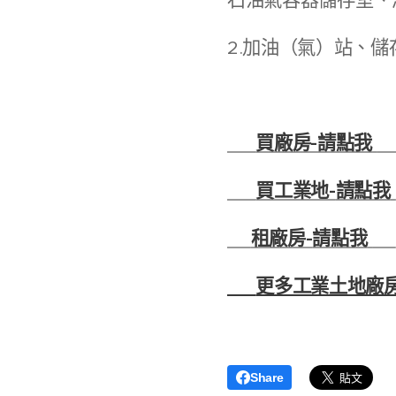
2.加油（氣）站、
🏭
買廠房-
請點我

🚚
買工業地-
請點我
☎
租廠房-
請點我
☎
💻
更多工業土地廠房
Share