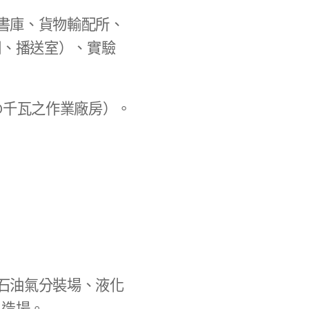
書庫、貨物輸配所、
棚、播送室）、實驗
0千瓦之作業廠房）。
石油氣分裝場、液化
製造場。