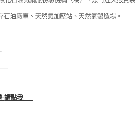
儲存石油廠庫、天然氣加壓站、天然氣製造場。

🚚
-
請點我
💻