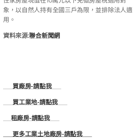
住家房屋現值在10萬元以下免徵房屋稅適用對
象，以自然人持有全國三戶為限，並排除法人適
用。
資料來源:
聯合新聞網
🏭
買廠房-
請點我
🏭
🚚
買工業地-
請點我
🚚
☎
租廠房-
請點我
☎
💻
更多工業土地廠房-
請點我
💻