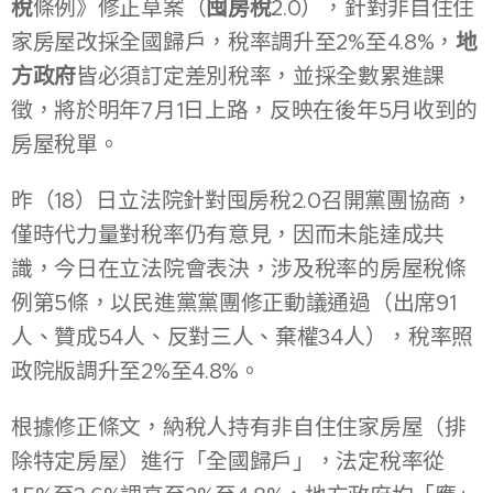
稅
條例》修正草案（
囤房稅
2.0），針對非自住住
家房屋改採全國歸戶，稅率調升至2%至4.8%，
地
方政府
皆必須訂定差別稅率，並採全數累進課
徵，將於明年7月1日上路，反映在後年5月收到的
房屋稅單。
昨（18）日立法院針對囤房稅2.0召開黨團協商，
僅時代力量對稅率仍有意見，因而未能達成共
識，今日在立法院會表決，涉及稅率的房屋稅條
例第5條，以民進黨黨團修正動議通過（出席91
人、贊成54人、反對三人、棄權34人），稅率照
政院版調升至2%至4.8%。
根據修正條文，納稅人持有非自住住家房屋（排
除特定房屋）進行「全國歸戶」，法定稅率從