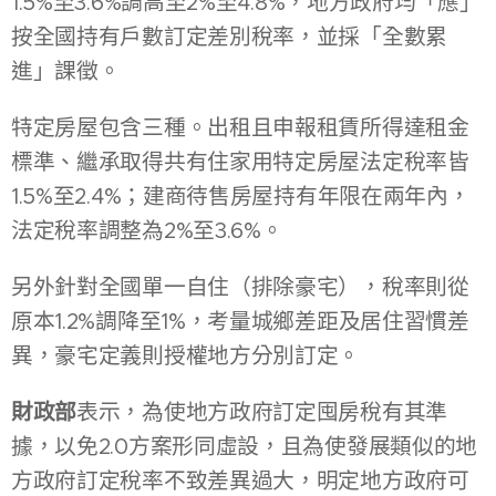
1.5%至3.6%調高至2%至4.8%，地方政府均「應」
按全國持有戶數訂定差別稅率，並採「全數累
進」課徵。
特定房屋包含三種。出租且申報租賃所得達租金
標準、繼承取得共有住家用特定房屋法定稅率皆
1.5%至2.4%；建商待售房屋持有年限在兩年內，
法定稅率調整為2%至3.6%。
另外針對全國單一自住（排除豪宅），稅率則從
原本1.2%調降至1%，考量城鄉差距及居住習慣差
異，豪宅定義則授權地方分別訂定。
財政部
表示，為使地方政府訂定囤房稅有其準
據，以免2.0方案形同虛設，且為使發展類似的地
方政府訂定稅率不致差異過大，明定地方政府可